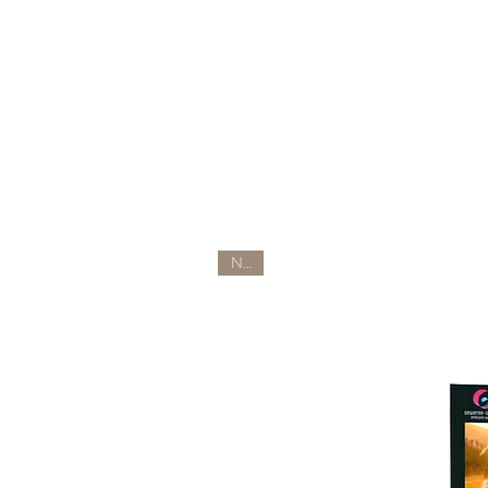
Im P
NEU