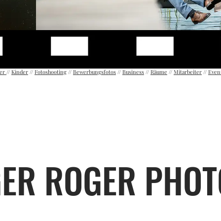
ter
//
Kinder
//
Fotoshooting
//
Bewerbungsfotos
//
Business
//
Räume
//
Mitarbeiter
//
Even
GER ROGER PHO