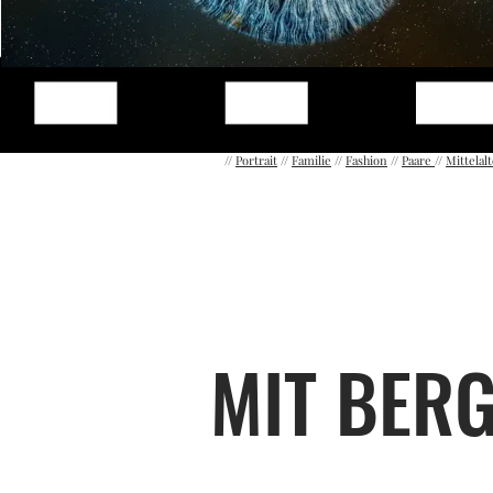
//
Portrait
//
Familie
//
Fashion
//
Paare
//
Mittelal
MIT BER