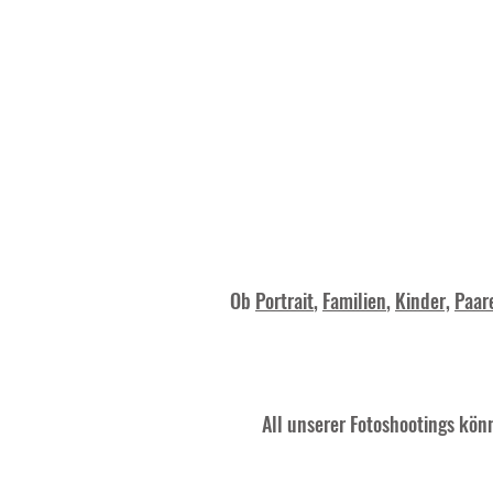
Ob
Portrait
,
Familien
,
Kinder,
Paar
All unserer Fotoshootings kön