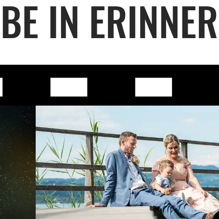
IBE IN ERINNE
Webseite lädt.
Einsiedeln / Schwyz / Zürich