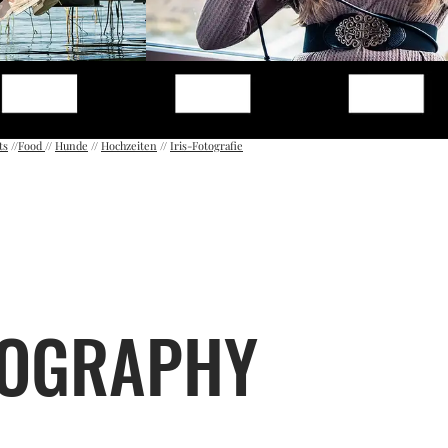
ts
//
Food
//
Hunde
//
Hochzeiten
//
Iris-Fotografie
TOGRAPHY