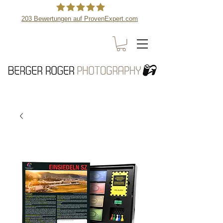
203
Bewertungen auf ProvenExpert.com
Berger Roger Photography