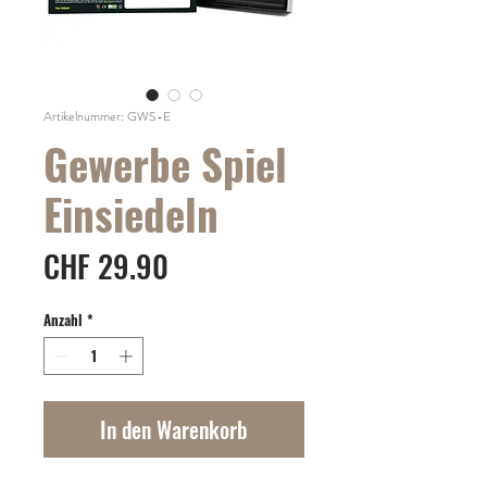
Artikelnummer: GWS-E
Gewerbe Spiel
Einsiedeln
Preis
CHF 29.90
Anzahl
*
In den Warenkorb