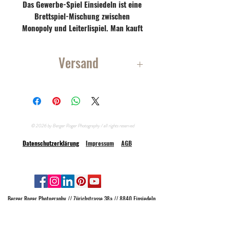
Das Gewerbe-Spiel Einsiedeln ist eine
Brettspiel-Mischung zwischen
Monopoly und Leiterlispiel. Man kauft
aber keine Strassen wie beim
Monopoly sondern ein Feld eines
Versand
regionalen Betriebes. Ziel des Spiels
ist es möglichst viel Geld und
Innert 2-3 Tagen
natürlich viele Gewerbe-Felder zu
besitzen. Geniessen Sie lustige und
unterhaltsame Stunden mit Familie
und/oder Freunden, und vergessen
© 2026 by Berger Roger Photography / all rights reserved
Sie das Handy für 1 – 2 Stunden.
Datenschutzerklärung
Impressum
AGB
Kurzer Spielbeschreib:
Beim Gewerbe Spiel geht es darum, als
Mitspieler möglichst viele Gewerbe-
Berger Roger Photography // Zürichstrasse 38a // 8840 Einsiedeln
Felder von den regionalen Betrieben,
//
0792117403
welche auf dem Gewerbe-Spiel
teilnehmen, zu besitzen um mit den