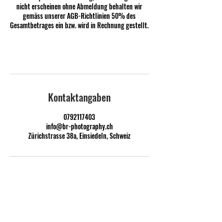
nicht erscheinen ohne Abmeldung behalten wir
gemäss unserer AGB-Richtlinien 50% des
Gesamtbetrages ein bzw. wird in Rechnung gestellt.
Kontaktangaben
0792117403
info@br-photography.ch
Zürichstrasse 38a, Einsiedeln, Schweiz
© 2026 by Berger Roger Photography / all rights reserved
Datenschutzerklärung
Impressum
AGB