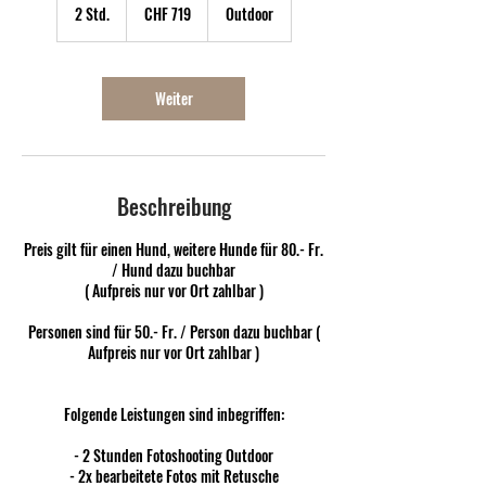
Schweizer
2 Std.
2
CHF 719
Outdoor
Franken
S
t
d
.
Weiter
Beschreibung
Preis gilt für einen Hund, weitere Hunde für 80.- Fr.
/ Hund dazu buchbar
( Aufpreis nur vor Ort zahlbar )
Personen sind für 50.- Fr. / Person dazu buchbar (
Aufpreis nur vor Ort zahlbar )
Folgende Leistungen sind inbegriffen:
- 2 Stunden Fotoshooting Outdoor
- 2x bearbeitete Fotos mit Retusche