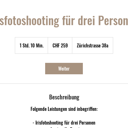
isfotoshooting für drei Perso
259
Schweizer
1 Std. 10 Min.
1
CHF 259
Zürichstrasse 38a
Franken
S
t
d
Weiter
1
0
M
i
Beschreibung
n
.
Folgende Leistungen sind inbegriffen:
- Irisfotoshooting für drei Personen