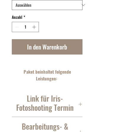
Anzahl
*
In den Warenkorb
Paket beinhaltet folgende
Leistungen:
- 1x Iris-Fotoshooting im Studio in
Link für Iris-
Einsiedeln
Fotoshooting Termin
( es wird jeweils ein Auge pro Person
abgelichtet )
Bei abgeschlossener Bestellung
Bearbeitungs- &
- 1x Bildbearbeitung der Iriden
erhältst du per Mail einen Link,