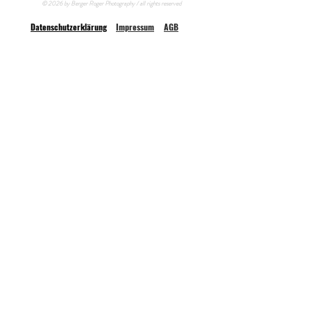
© 2026 by Berger Roger Photography / all rights reserved
Datenschutzerklärung
Impressum
AGB
Berger Roger Photography // Zürichstrasse 38a // 8840 Einsiedeln
//
0792117403
FOTOSHOOTINGS UND BERATUNGEN IM STUDIO
NUR MIT TERMIN MÖGLICH