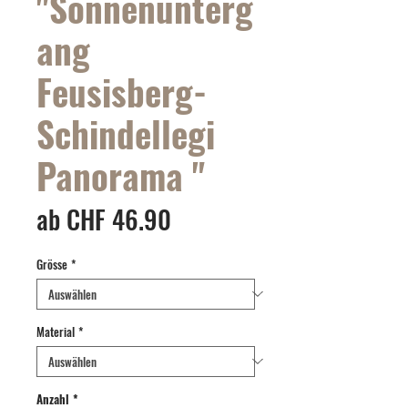
"Sonnenunterg
ang
Feusisberg-
Schindellegi
Panorama "
Sale-
ab
CHF 46.90
Preis
Grösse
*
Material
*
Anzahl
*