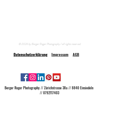
© 2026 by Berger Roger Photography / all rights reserved
Datenschutzerklärung
Impressum
AGB
Berger Roger Photography // Zürichstrasse 38a // 8840 Einsiedeln
//
0792117403
FOTOSHOOTINGS UND BERATUNGEN IM STUDIO
NUR MIT TERMIN MÖGLICH