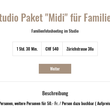
tudio Paket "Midi" für Famili
Familienfotoshooting im Studio
540
Schweizer
1 Std. 30 Min.
1
CHF 540
Zürichstrasse 38a
Franken
S
t
d
Weiter
3
0
M
i
Beschreibung
n
.
 Personen, weitere Personen für 50.- Fr. / Person dazu buchbar ( Aufpreis