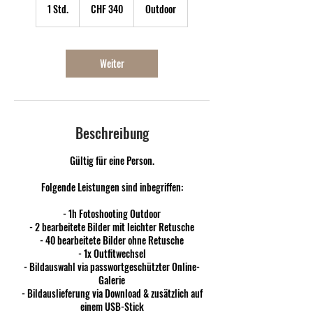
Schweizer
1 Std.
1
CHF 340
Outdoor
Franken
S
t
d
Weiter
Beschreibung
Gültig für eine Person.
Folgende Leistungen sind inbegriffen:
- 1h Fotoshooting Outdoor
- 2 bearbeitete Bilder mit leichter Retusche
- 40 bearbeitete Bilder ohne Retusche
- 1x Outfitwechsel
- Bildauswahl via passwortgeschützter Online-
Galerie
- Bildauslieferung via Download & zusätzlich auf
einem USB-Stick